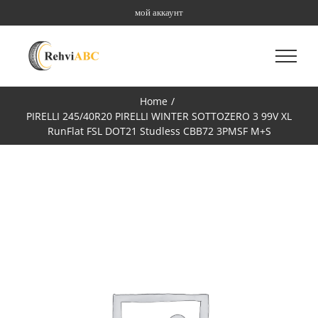
Skip
мой аккаунт
to
content
Home
/
PIRELLI 245/40R20 PIRELLI WINTER SOTTOZERO 3 99V XL
RunFlat FSL DOT21 Studless CBB72 3PMSF M+S