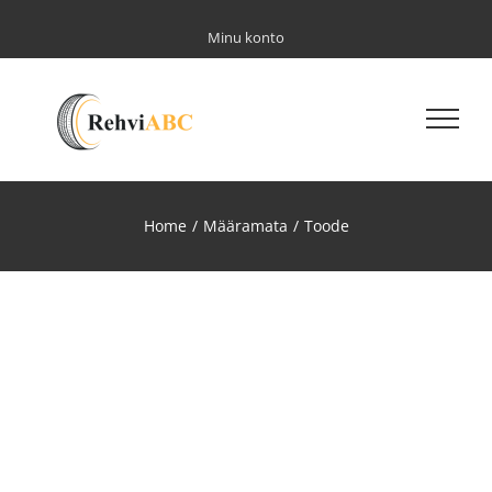
Skip
to
Minu konto
content
Home
/
Määramata
/
Toode