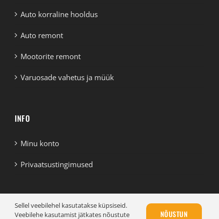
Auto korraline hooldus
Auto remont
Mootorite remont
Varuosade vahetus ja müük
INFO
Minu konto
Privaatsustingimused
Sellel veebilehel kasutatakse küpsiseid.
NÕUSTUN
Veebilehe kasutamist jätkates nõustute