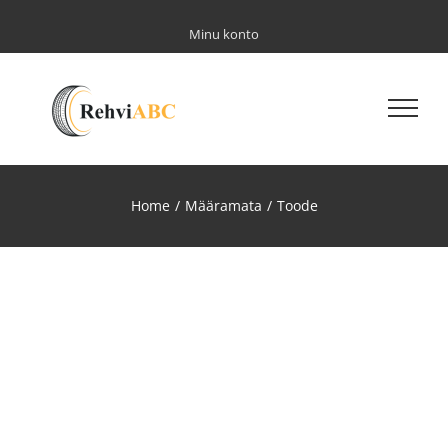
Skip
to
Minu konto
content
Home
/
Määramata
/
Toode