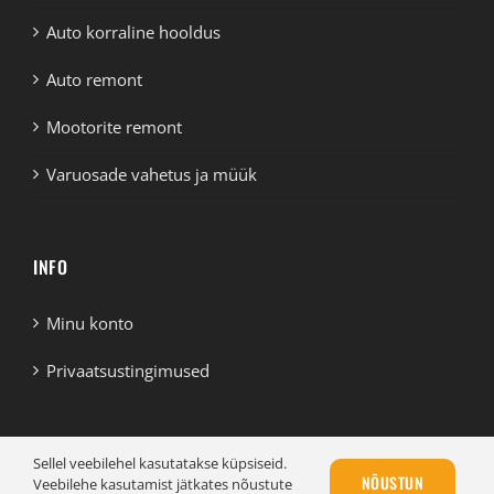
Auto korraline hooldus
Auto remont
Mootorite remont
Varuosade vahetus ja müük
INFO
Minu konto
Privaatsustingimused
Sellel veebilehel kasutatakse küpsiseid.
NÕUSTUN
Veebilehe kasutamist jätkates nõustute