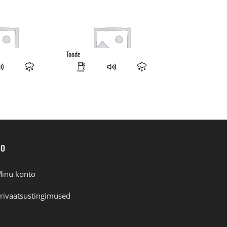
Toode
FO
inu konto
rivaatsustingimused