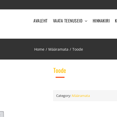
AVALEHT
VAATA TEENUSEID
HINNAKIRI
Home
/
Määramata
/
Toode
Toode
Category:
Määramata