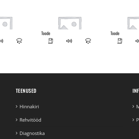
Toode
Toode
TEENUSED
IN
Hinnakiri
M
Rehvitööd
P
Diagnostika