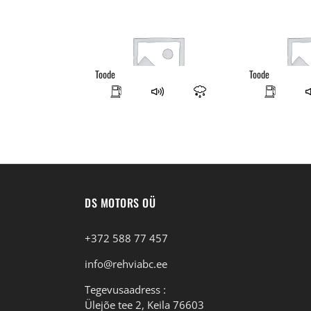
Toode
Toode
DS MOTORS OÜ
+372 588 77 457
info@rehviabc.ee
Tegevusaadress :
Ülejõe tee 2, Keila 76603