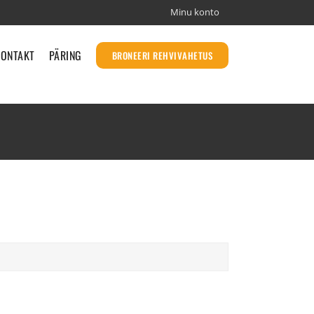
Minu konto
KONTAKT
PÄRING
BRONEERI REHVIVAHETUS