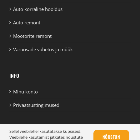
Auto korraline hooldus
Auto remont
Mootorite remont
Varuosade vahetus ja müük
INFO
Minu konto
Privaatsustingimused
Sellel veebilehel kasutatakse küpsiseid.
NÕUSTUN
Veebilehe kasutamist jätkates nõustute