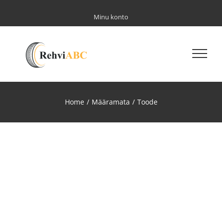
Skip
to
Minu konto
content
Home
/
Määramata
/
Toode